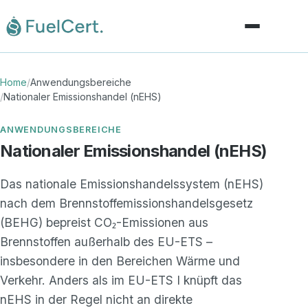
Home
Home
/
Anwendungsbereiche
/
Nationaler Emissionshandel (nEHS)
Leistungen
ANWENDUNGSBEREICHE
Anwendungsbereiche
Nationaler Emissionshandel (nEHS)
Wissen & News
Das nationale Emissionshandelssystem (nEHS)
nach dem Brennstoffemissionshandelsgesetz
Über uns
(BEHG) bepreist CO₂-Emissionen aus
Brennstoffen außerhalb des EU-ETS –
Kontakt
insbesondere in den Bereichen Wärme und
Verkehr. Anders als im EU-ETS I knüpft das
DE
EN
|
nEHS in der Regel nicht an direkte